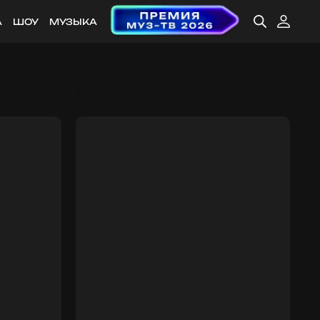
А
ШОУ
МУЗЫКА