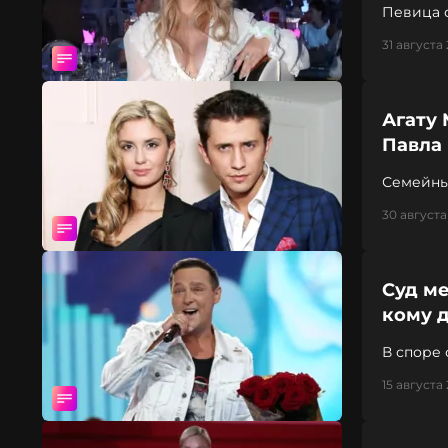
Певица с
31 августа 
Агату 
Павла
Семейны
30 августа
Суд м
кому д
В споре 
поставле
15 августа