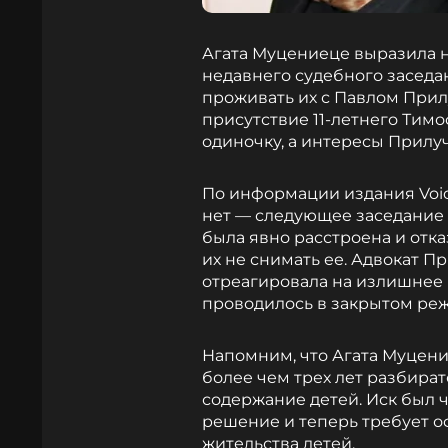
Агата Муцениеце выразила н
недавнего судебного заседан
проживать их с Павлом Прил
присутствие 11-летнего Тимо
одиночку, а интересы Прилуч
По информации издания Voic
нет — следующее заседание 
была явно расстроена и отк
их не снимать ее. Адвокат 
отреагировала на излишнее 
проводилось в закрытом ре
Напомним, что Агата Муцени
более чем трех лет разбирате
содержание детей. Иск был 
решение и теперь требует 
жительства детей.