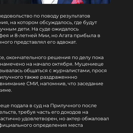
едовольство по поводу результатов
ия, на котором обсуждалось, где будут
учным дети. На суде ожидалось
фея и 8-летней Мии, но Агата прибыла в
ного представлял его адвокат.
e, окончательного решения по делу пока
намечено на начало октября. Муцениеце
азывалась общаться с журналистами, прося
Прилучного также раздраженнно
внимание СМИ, напомнив, что заседание
жиме.
еце подала в суд на Прилучного после
льств, требуя часть его доходов на
частично удовлетворен, но актер обжаловал
официального определения места