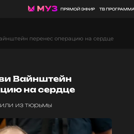
ПРЯМОЙ ЭФИР
ТВ ПРОГРАММ
Вайнштейн перенес операцию на сердце
рви Вайнштейн
ацию на сердце
тили из тюрьмы