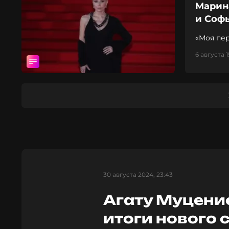
Марин
и Соф
«Моя пер
6 августа 1
30 августа 2024, 23:43
Агату Муцени
итоги нового 