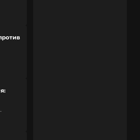
против
я: