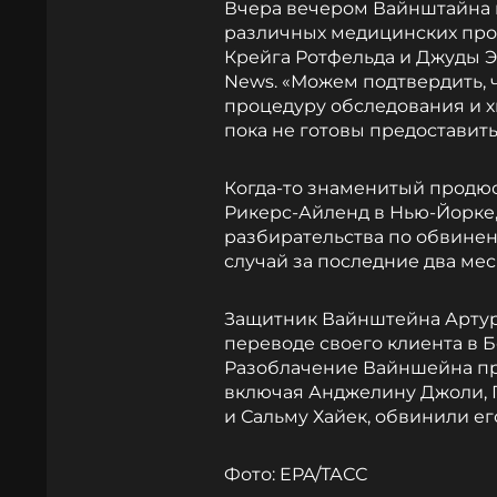
Вчера вечером Вайнштайна 
различных медицинских про
Крейга Ротфельда и Джуды Э
News. «Можем подтвердить,
процедуру обследования и х
пока не готовы предоставить
Когда-то знаменитый продю
Рикерс-Айленд в Нью-Йорке,
разбирательства по обвинен
случай за последние два мес
Защитник Вайнштейна Артур 
переводе своего клиента в Б
Разоблачение Вайншейна про
включая Анджелину Джоли, Г
и Сальму Хайек, обвинили ег
Фото: EPA/ТАСС