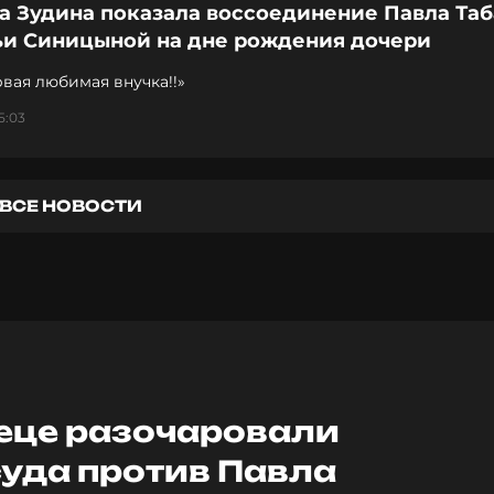
а Зудина показала воссоединение Павла Та
ьи Синицыной на дне рождения дочери
вая любимая внучка!!»
5:03
ВСЕ НОВОСТИ
еце разочаровали
суда против Павла