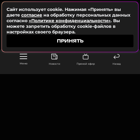
Сайт использует cookie. Нажимая «Принять» вы
даете
согласие
на обработку персональных данных
согласно
«Политике конфиденциальности»
. Вы
можете запретить обработку cookie-файлов в
настройках своего браузера.
ПРИНЯТЬ
Меню
Новости
Прямой эфир
Назад
ООО «Муз ТВ Операционная компания» ИНН 7703679460
105066, город Москва,
улица Ольховская, д. 4, корп. 2
info@muz-tv.ru
+ 7(495) 213-18-68