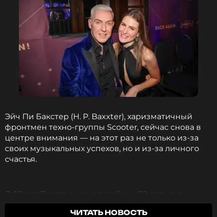
Эйч Пи Бакстер (H. P. Baxxter), харизматичный
фронтмен техно-группы Scooter, сейчас снова в
центре внимания — на этот раз не только из-за
своих музыкальных успехов, но и из-за личного
счастья.
В 60 лет Бакстер нашел любовь: 22-летнюю
студентку Сару, изучающую недвижимость.
ЧИТАТЬ НОВОСТЬ
Отношения были подтверждены Бакстером