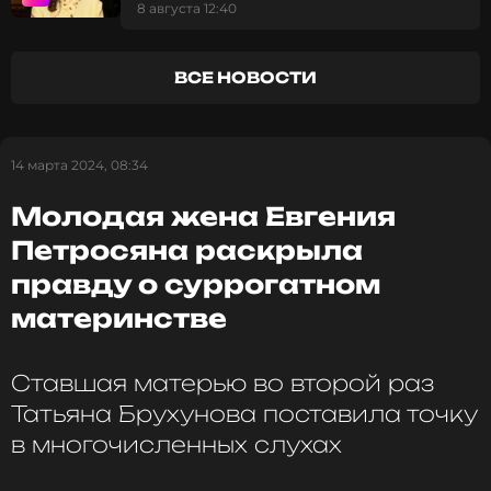
показала округлившийся
8 августа 12:40
живот
ВСЕ НОВОСТИ
14 марта 2024, 08:34
Молодая жена Евгения
Петросяна раскрыла
правду о суррогатном
материнстве
Ставшая матерью во второй раз
Татьяна Брухунова поставила точку
в многочисленных слухах