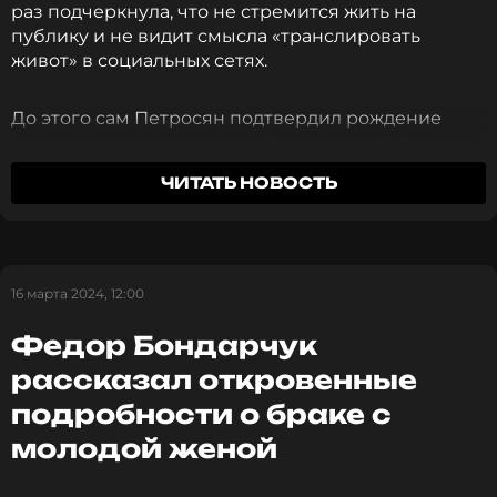
раз подчеркнула, что не стремится жить на
публику и не видит смысла «транслировать
живот» в социальных сетях.
До этого сам Петросян подтвердил рождение
дочери и также опроверг слухи о суррогатном
материнстве, призвав общественность не
ЧИТАТЬ НОВОСТЬ
распространять недостоверную информацию.
Пара ранее поделилась семейным фото с
новорожденной девочкой и их сыном Ваганом, не
раскрывая имя младшей дочери.
16 марта 2024, 12:00
ФОТО: ТАСС
Федор Бондарчук
рассказал откровенные
Смотрите нас в Likee, чтобы
подробности о браке с
оставаться в курсе событий
молодой женой
ПОДПИСАТЬСЯ