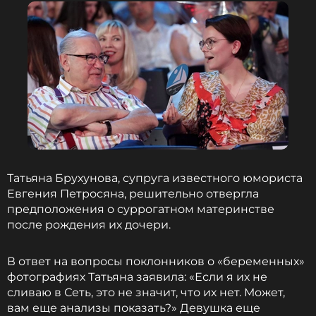
Фото: Legion-Media
Читайте нас в ВКонтакте, чтобы
оставаться в курсе событий
ПОДПИСАТЬСЯ
Татьяна Брухунова, супруга известного юмориста
Евгения Петросяна, решительно отвергла
предположения о суррогатном материнстве
ССЫЛКА
после рождения их дочери.
В ответ на вопросы поклонников о «беременных»
фотографиях Татьяна заявила: «Если я их не
сливаю в Сеть, это не значит, что их нет. Может,
вам еще анализы показать?» Девушка еще