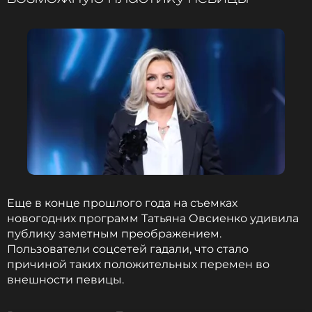
ФОТО: Legion-Media
Татьяна Овсиенко рассказала о
личной жизни сына
7 месяцев назад
Новость по теме >
Смотрите нас в Likee, чтобы
оставаться в курсе событий
Еще в конце прошлого года на съемках
ПОДПИСАТЬСЯ
новогодних программ Татьяна Овсиенко удивила
публику заметным преображением.
Пользователи соцсетей гадали, что стало
причиной таких положительных перемен во
ССЫЛКА
внешности певицы.