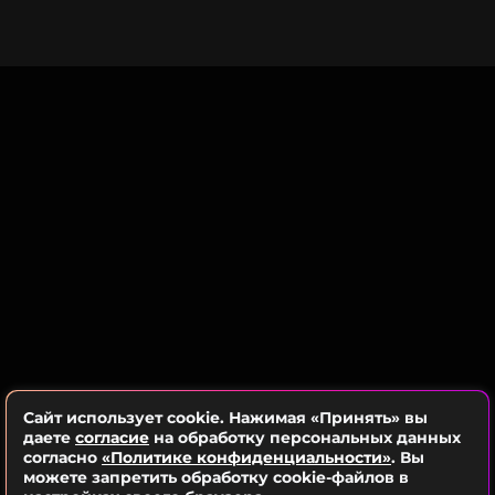
ФОТО: Legion-Media
«Мы уже несколько лет не могли нормально
поговорить. Но когда Саша предложил сделать
Читайте нас в Телеграме, чтобы
паузу, я не поняла, что это значит? После 17 лет
оставаться в курсе событий
вместе? В молодости можно поссориться,
разъехаться. Но, когда уже пройдена такая часть
ПОДПИСАТЬСЯ
жизни, и непростая…», — поделилась Овсиенко.
Сама Татьяна до сих пор не до конца осознала, что
их история закончилась. Александру тоже
ССЫЛКА
нелегко: он не берет трубку, но продолжает ей
писать.
ФОТО: ТАСС
Сайт использует cookie. Нажимая «Принять» вы
даете
согласие
на обработку персональных данных
согласно
«Политике конфиденциальности»
. Вы
Читайте нас в Одноклассниках,
можете запретить обработку cookie-файлов в
чтобы оставаться в курсе событий