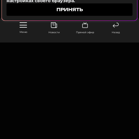
настройках своего браузера.
ПРИНЯТЬ
ПОДПИСАТЬСЯ
Меню
Новости
Прямой эфир
Назад
ССЫЛКА
ООО «Муз ТВ Операционная компания» ИНН 7703679460
105066, город Москва,
улица Ольховская, д. 4, корп. 2
info@muz-tv.ru
+ 7(495) 213-18-68
КОНТАКТЫ
НОВОСТИ
ПОЛИТИКА КОНФИДЕНЦИАЛЬНОСТИ