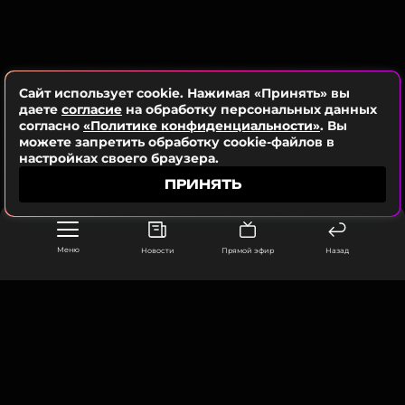
ПОДПИСАТЬСЯ
Фото: социальные сети Алики Смеховой
Сайт использует cookie. Нажимая «Принять» вы
Читайте нас в Телеграме, чтобы
ССЫЛКА
даете
согласие
на обработку персональных данных
оставаться в курсе событий
согласно
«Политике конфиденциальности»
. Вы
можете запретить обработку cookie-файлов в
настройках своего браузера.
ПОДПИСАТЬСЯ
ПРИНЯТЬ
ССЫЛКА
Меню
Новости
Прямой эфир
Назад
ООО «Муз ТВ Операционная компания» ИНН 7703679460
105066, город Москва,
улица Ольховская, д. 4, корп. 2