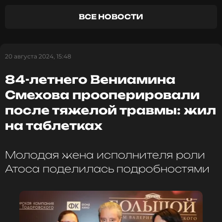
в пшенице и других злаках. Больше всего глютена
ВСЕ НОВОСТИ
в хлебе, макаронах, алкоголе и специях.
ФОТО: Legion-Media
20 августа 2024, 15:48
84-летнего Вениамина
Читайте нас в ВКонтакте, чтобы
Смехова прооперировали
оставаться в курсе событий
после тяжелой травмы: жил
ПОДПИСАТЬСЯ
на таблетках
Молодая жена исполнителя роли
ССЫЛКА
Атоса поделилась подробностями