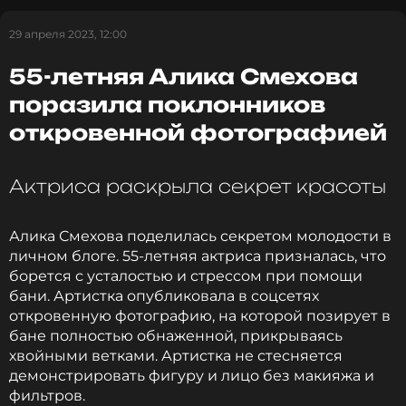
застарелой травмы у мужа.
29 апреля 2023, 12:00
Почти три года назад, в октябре, она упала вместе
55-летняя Алика Смехова
с Вениамином Борисовичем, поскользнувшись на
плитке. Причем знаменитый актер смягчил своим
поразила поклонников
телом падение Галины и получил перелом плеча.
откровенной фотографией
«В Риге, на гастролях спектакля Театра Наций он
играл 90-летнего дирижера в гипсе. А что
Актриса раскрыла секрет красоты
— дирижеры тоже люди, и руки ломают»,
— вспоминала в соцсети Аксенова ту историю.
Алика Смехова поделилась секретом молодости в
Кости Смехова срослись неправильно, что
личном блоге. 55-летняя актриса призналась, что
повлекло за собой неприятные последствия.
борется с усталостью и стрессом при помощи
бани. Артистка опубликовала в соцсетях
«У ВБС (Вениамина Борисовича — прим. ред.)
откровенную фотографию, на которой позирует в
были боли, и, чтобы жить нормальной жизнью,
бане полностью обнаженной, прикрываясь
нужно было постоянно принимать
хвойными ветками. Артистка не стесняется
обезболивающие. Я решила, что операция на
демонстрировать фигуру и лицо без макияжа и
плече — лучший подарок на день рождения. 9
фильтров.