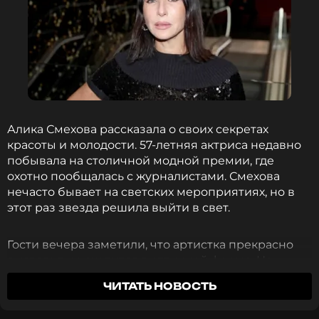
Алика Смехова рассказала о своих секретах
красоты и молодости. 57-летняя актриса недавно
побывала на столичной модной премии, где
охотно пообщалась с журналистами. Смехова
нечасто бывает на светских мероприятиях, но в
этот раз звезда решила выйти в свет.
Гости вечера заметили, что артистка прекрасно
выглядит и находится в отличной форме. На
красной дорожке она фотографировалась с
ЧИТАТЬ НОВОСТЬ
Кевином Маккоем, бывшим солистом группы Bad
Boys Blue, и беседовала с коллегами.