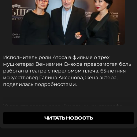
Исполнитель роли Атоса в фильме о трех
мушкетерах Вениамин Смехов превозмогая боль
работал в театре с переломом плеча. 65-летняя
искусствовед Галина Аксенова, жена актера,
поделилась подробностями.
10 августа звезда российского кинематографа
праздновал 84-й день рождения в больнице,
ЧИТАТЬ НОВОСТЬ
потому что его супруга решила сделать
«гениальный подарок». Она договорилась об
операции, которая исправила последствия