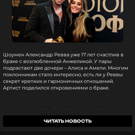
Шоумен Александр Ревва уже 17 лет счастлив в
браке с возлюбленной Анжеликой. У пары
подрастают две дочери – Алиса и Амели. Многим
поклонникам стало интересно, есть ли у Реввы
секрет крепких и гармоничных отношений.
Артист поделился откровениями о браке.
Александр назвал обязательное условие
счастливых семейных отношений, которое
ЧИТАТЬ НОВОСТЬ
оказалось довольно простым, но многие о нем
забывают.