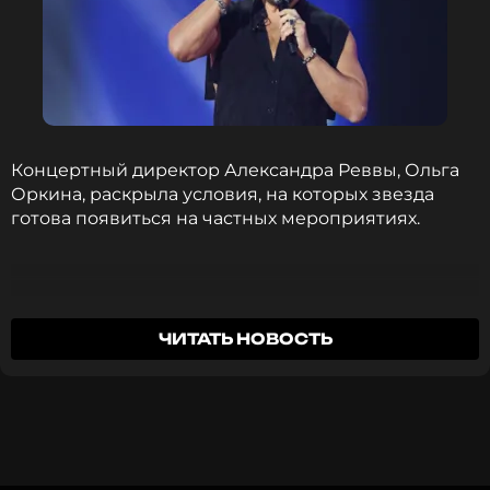
оставаться в курсе событий
ПОДПИСАТЬСЯ
ССЫЛКА
Концертный директор Александра Реввы, Ольга
Оркина, раскрыла условия, на которых звезда
готова появиться на частных мероприятиях.
Всего за 5 миллионов рублей вы можете
ЧИТАТЬ НОВОСТЬ
пригласить Артура Пирожкова выступить на
вашем мероприятии. Вас ожидает билет в
бизнес-классе, исключительно у окна,
трансфер, проживание в элитном отеле с
максимальной шумоизоляцией в номере,
доступом к спа, спортзалу и услугам