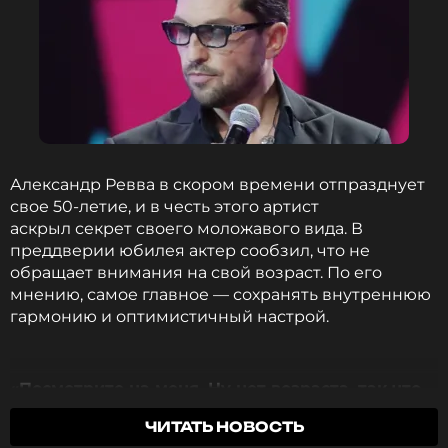
Александр Ревва в скором времени отпразднует
свое 50-летие, и в честь этого артист
аскрыл секрет своего моложавого вида. В
преддверии юбилея актер сообзил, что не
обращает внимания на свой возраст. По его
мнению, самое главное — сохранять внутреннюю
гармонию и оптимистичный настрой.
«Посмотрите на меня. Ну нет возраста, так что
это просто цифра. Если ты внутри пребываешь
ЧИТАТЬ НОВОСТЬ
на низких частотах, старение наступает