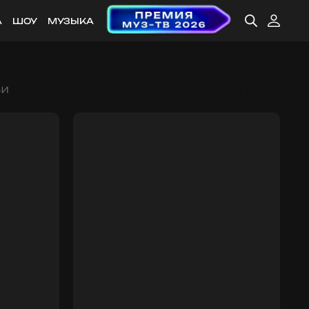
А
ШОУ
МУЗЫКА
ьи