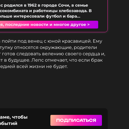
 родился в 1962 в городе Сочи, в семье
сокомбината и работницы хлебозавода. В
ольше интересовали футбол и бара...
я, последние новости и многое другое >
 пойти под венец с юной красавицей. Ему
ступку относятся окружающие, родители
 готов следовать велению своего сердца и,
т в будущее. Лепс отмечает, что если брак
гедией всей жизни не будет.
раме, чтобы
ПОДПИСАТЬСЯ
событий