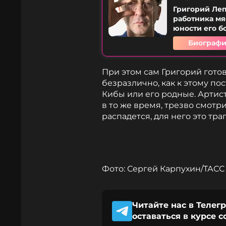
Григорий Лепс
работника мя
юности его б
Биографи
При этом сам Григорий готов
безразлично, как к этому по
Кибы или его родные. Артист
в то же время, трезво смотри
распадется, для него это тра
Фото: Сергей Карпухин/ТАСС
Читайте нас в Телег
оставаться в курсе 