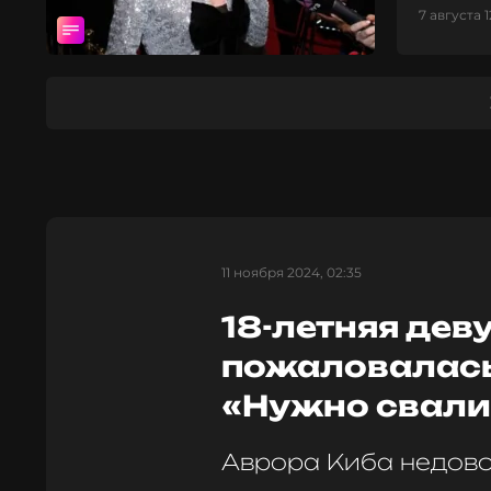
7 августа 1
11 ноября 2024, 02:35
18-летняя дев
пожаловалась
«Нужно свали
Аврора Киба недово