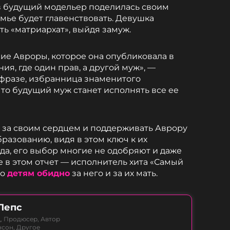
в будущий модельер поделилась своим
семье будет главенствовать. Девушка
ть «матриархат», выйдя замуж.
ие Авроры, которое она опубликовала в
ия, где один прав, а другой муж», —
й фразе, избранница знаменитого
что будущий муж станет исполнять все ее
ь за своим сердцем и поддерживать Аврору
бразованию, видя в этом ключ к их
да, его выбор многие не одобряют и даже
е в этом отчет — исполнитель хита «Самый
го
детям обидно
за него и за их мать.
Лепс
, Продюсер, Автор
нсон, Другое