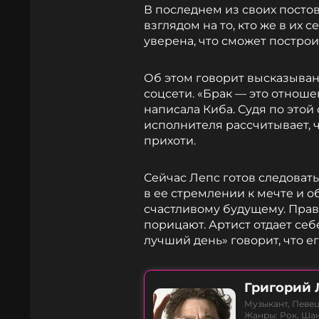
В последнем из своих посто
взглядом на то, кто же в их 
уверена, что сможет построи
Об этом говорит высказыван
соцсети. «Брак — это отношен
написала Киба. Судя по это
исполнителя рассчитывает, 
прихоти.
Сейчас Лепс готов следоват
в ее стремлении к мечте и о
счастливому будущему. Прав
порицают. Артист отдает себ
лучший день» говорит, что е
Григорий 
Музыкант, Певец
Жанры: Рок, Ша