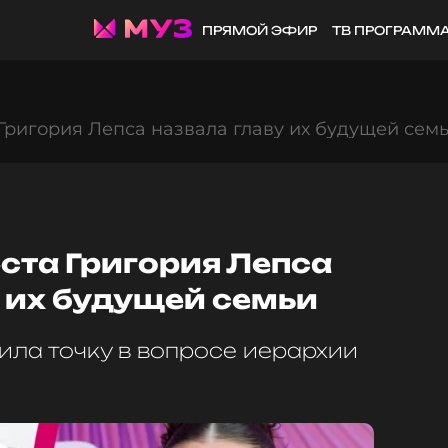
ПРЯМОЙ ЭФИР
ТВ ПРОГРАММ
 Григория Лепса назвала главу их будущей сем
еста Григория Лепса
 их будущей семьи
ила точку в вопросе иерархии