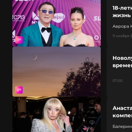
18-лет
жизнь 
Аврора 
11 ноября 
Новолу
време
07:00
Анаста
компен
Балерин