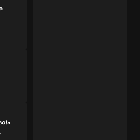
а
во!»
у