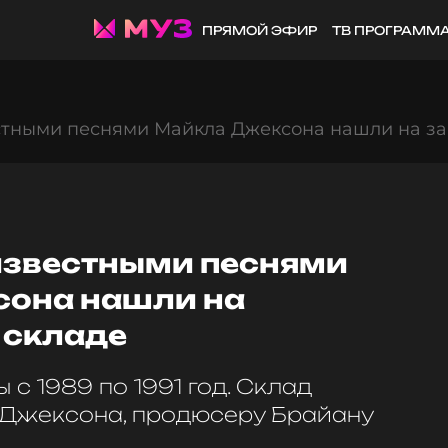
ПРЯМОЙ ЭФИР
ТВ ПРОГРАММ
вестными песнями Майкла Джексона нашли на 
еизвестными песнями
она нашли на
 складе
 с 1989 по 1991 год. Склад
 Джексона, продюсеру Брайану