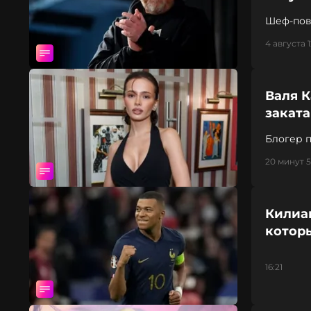
Шеф-пов
4 августа 1
Валя К
заката
Блогер 
20 минут 
Килиа
котор
16:21