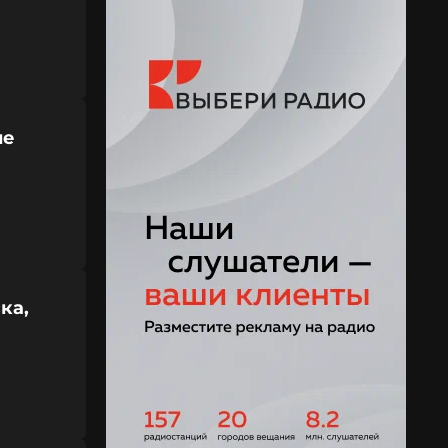
не
ка,