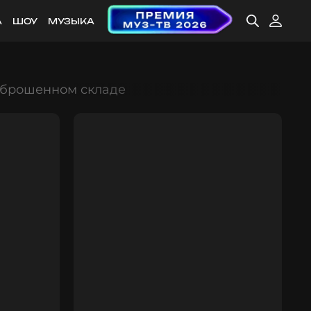
А
ШОУ
МУЗЫКА
заброшенном складе