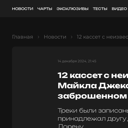
НОВОСТИ
ЧАРТЫ
ЭКСКЛЮЗИВЫ
ТЕСТЫ
ВИДЕО
Главная
Новости
12 кассет с неиз
14 декабря 2024, 21:45
12 кассет с н
Майкла Джекс
заброшенном
Треки были записаны
принадлежал другу
Лорену.