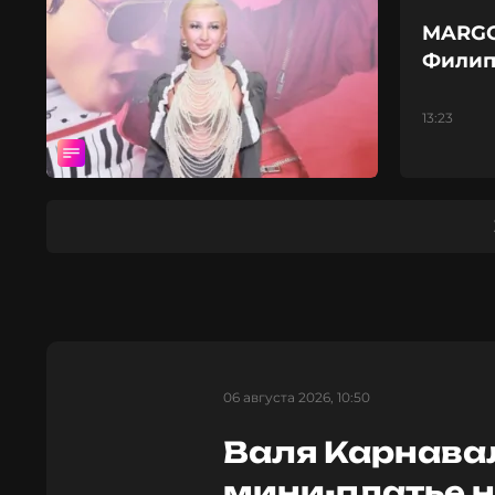
MARGO
Филип
13:23
06 августа 2026, 10:50
Валя Карнавал
мини-платье н