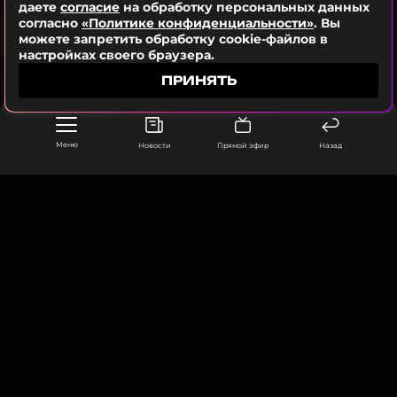
даете
согласие
на обработку персональных данных
согласно
«Политике конфиденциальности»
. Вы
можете запретить обработку cookie-файлов в
настройках своего браузера.
ПРИНЯТЬ
Меню
Новости
Прямой эфир
Назад
ООО «Муз ТВ Операционная компания» ИНН 7703679460
105066, город Москва,
улица Ольховская, д. 4, корп. 2
info@muz-tv.ru
+ 7(495) 213-18-68
КОНТАКТЫ