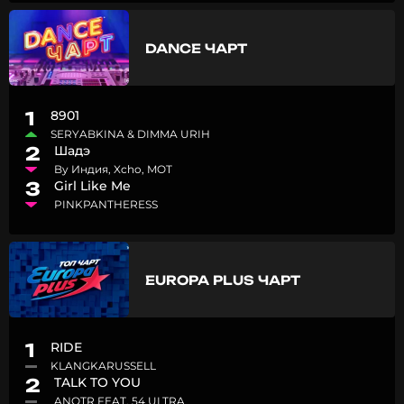
DANCE ЧАРТ
1
8901
SERYABKINA & DIMMA URIH
2
Шадэ
By Индия, Xcho, MOT
3
Girl Like Me
PINKPANTHERESS
EUROPA PLUS ЧАРТ
1
RIDE
KLANGKARUSSELL
2
TALK TO YOU
ANOTR FEAT. 54 ULTRA