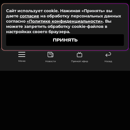
Сайт использует cookie. Нажимая «Принять» вы
даете
согласие
на обработку персональных данных
согласно
«Политике конфиденциальности»
. Вы
можете запретить обработку cookie-файлов в
настройках своего браузера.
ПРИНЯТЬ
Меню
Новости
Прямой эфир
Назад
ООО «Муз ТВ Операционная компания» ИНН 7703679460
105066, город Москва,
улица Ольховская, д. 4, корп. 2
info@muz-tv.ru
+ 7(495) 213-18-68