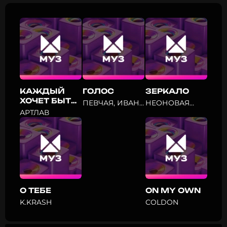
КАЖДЫЙ
ГОЛОС
ЗЕРКАЛО
ХОЧЕТ БЫТЬ
ПЕВЧАЯ, ИВАН
НЕОНОВАЯ
СОБОЙ
КИТ
АУРА
АРТЛАВ
О ТЕБЕ
ON MY OWN
K.KRASH
COLDON