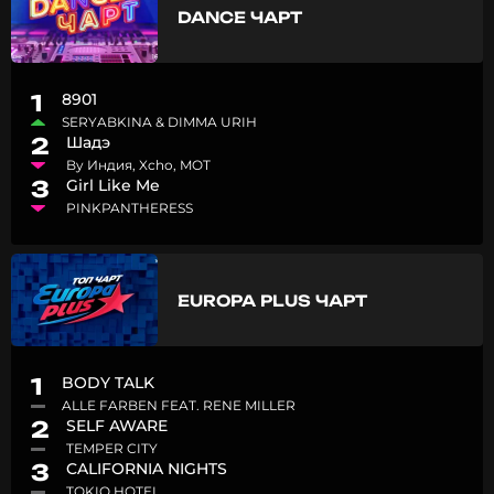
DANCE ЧАРТ
1
8901
SERYABKINA & DIMMA URIH
2
Шадэ
By Индия, Xcho, MOT
3
Girl Like Me
PINKPANTHERESS
EUROPA PLUS ЧАРТ
1
BODY TALK
ALLE FARBEN FEAT. RENE MILLER
2
SELF AWARE
TEMPER CITY
3
CALIFORNIA NIGHTS
TOKIO HOTEL