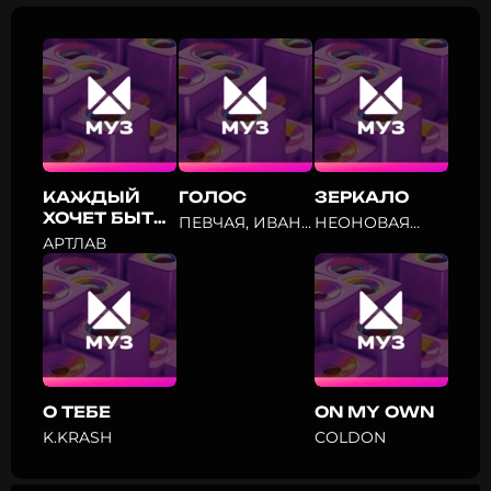
КАЖДЫЙ
ГОЛОС
ЗЕРКАЛО
ХОЧЕТ БЫТЬ
ПЕВЧАЯ, ИВАН
НЕОНОВАЯ
СОБОЙ
КИТ
АУРА
АРТЛАВ
О ТЕБЕ
ON MY OWN
K.KRASH
COLDON