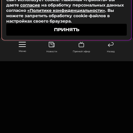
даете
согласие
на обработку персональных данных
согласно
«Политике конфиденциальности»
. Вы
можете запретить обработку cookie-файлов в
настройках своего браузера.
ПРИНЯТЬ
Меню
Новости
Прямой эфир
Назад
ООО «Муз ТВ Операционная компания» ИНН 7703679460
105066, город Москва,
улица Ольховская, д. 4, корп. 2
info@muz-tv.ru
+ 7(495) 213-18-68