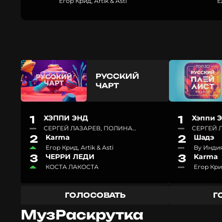
Егор Крид, Artik & Asti
Ё
РУССКИЙ
ЧАРТ
1
ХЭППИ ЭНД
1
Хэппи 
СЕРГЕЙ ЛАЗАРЕВ, ПОЛИНА
СЕРГЕЙ 
2
Karma
2
Шадэ
ГАГАРИНА
ПОЛИНА
Егор Крид, Artik & Asti
By Индия
3
ЧЕРРИ ЛЕДИ
3
Karma
КОСТА ЛАКОСТА
Егор Крид
ГОЛОСОВАТЬ
Г
МузРаскрутка