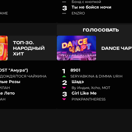
Бонд с кнопкой
3
Ты не бойся ночи
LAME
ENZRO
ГОЛОСОВАТЬ
ТОП-30.
НАРОДНЫЙ
DANCE ЧАР
ХИТ
OST "Амура")
1
8901
 ДОЖДЯ/ТОСЯ ЧАЙКИНА
SERYABKINA & DIMMA URIH
лые Розы
2
Шадэ
ИЛАН
By Индия, Xcho, MOT
де Лето
3
Girl Like Me
MAH
PINKPANTHERESS