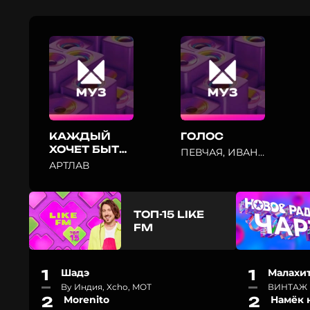
КАЖДЫЙ
ГОЛОС
ХОЧЕТ БЫТЬ
ПЕВЧАЯ, ИВАН
СОБОЙ
КИТ
АРТЛАВ
ТОП-15 LIKE
FM
1
Шадэ
1
Малахи
By Индия, Xcho, MOT
ВИНТАЖ
2
Morenito
2
Намёк 