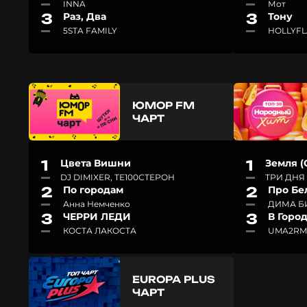
INNA
Мот
3
Раз, Два
3
Тону
5STA FAMILY
HOLLYF
ЮМОР FM
ЧАРТ
1
Цвета Вишни
1
Земля (
DJ DIMIXER, ТЕ100СТЕРОН
ТРИ ДНЯ
2
По городам
2
Про Бе
Анна Немченко
ДИМА Б
3
ЧЕРРИ ЛЕДИ
3
В Горо
КОСТА ЛАКОСТА
UMA2R
EUROPA PLUS
ЧАРТ